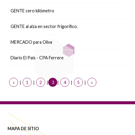
GENTE cero kilómetro
GENTE al alza en sector frigorífico.
MERCADO para Oliva
Diario El País - CPA Ferrere
«
|
1
|
2
|
3
|
4
|
5
|
»
MAPA DE SITIO