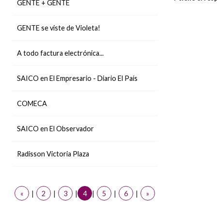
GENTE + GENTE
GENTE se viste de Violeta!
A todo factura electrónica...
SAICO en El Empresario - Diario El País
COMECA
SAICO en El Observador
Radisson Victoria Plaza
«
|
2
|
3
|
4
|
5
|
6
|
»